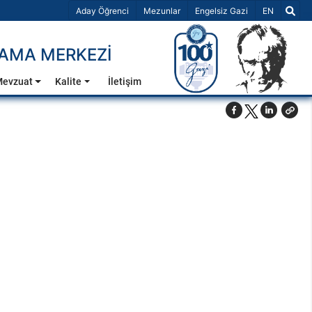
Dil Seçiniz 
Aday Öğrenci
Mezunlar
Engelsiz Gazi
EN
AMA MERKEZİ
evzuat
Kalite
İletişim