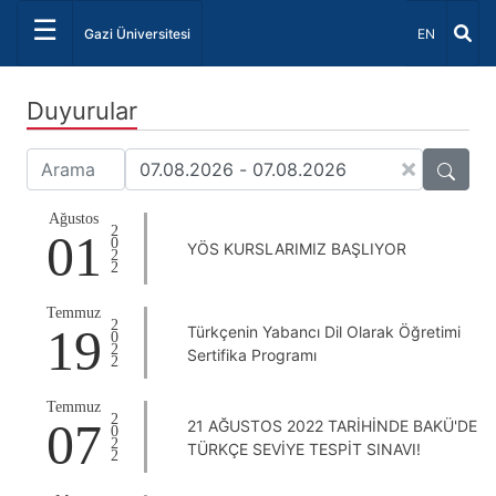
☰
Dil Seçiniz 
Gazi Üniversitesi
EN
Duyurular
×
Ağustos
2022
01
YÖS KURSLARIMIZ BAŞLIYOR
Temmuz
2022
19
Türkçenin Yabancı Dil Olarak Öğretimi
Sertifika Programı
Temmuz
2022
07
21 AĞUSTOS 2022 TARİHİNDE BAKÜ'DE
TÜRKÇE SEVİYE TESPİT SINAVI!