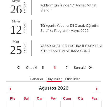
Mayıs
2022
26
Köklerimizin İzinde 17: Ahmet Mithat
Efendi
Mayıs
2022
12
Türkçenin Yabancı Dil Olarak Öğretimi
Sertifika Programı (Mayıs 2022)
Mart
2022
25
YAZAR KHATERA TUGHRA İLE SÖYLEŞİ,
KİTAP TANITIMI VE İMZA GÜNÜ
Önceki
5
6
7
Sonraki
Haberler
Duyurular
Etkinlikler
Ağustos 2026
Pts
Sal
Çar
Per
Cum
Cts
Paz