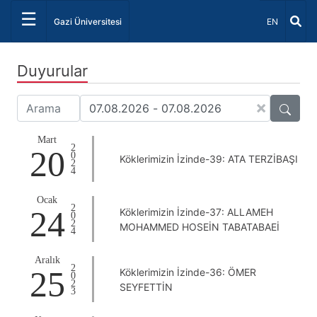
☰
Dil Seçiniz 
Gazi Üniversitesi
EN
Duyurular
×
Mart
2024
20
Köklerimizin İzinde-39: ATA TERZİBAŞI
Ocak
2024
24
Köklerimizin İzinde-37: ALLAMEH
MOHAMMED HOSEİN TABATABAEİ
Aralık
2023
25
Köklerimizin İzinde-36: ÖMER
SEYFETTİN