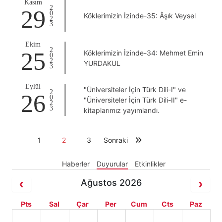
Kasım
2023
29
Köklerimizin İzinde-35: Âşık Veysel
Ekim
2023
25
Köklerimizin İzinde-34: Mehmet Emin
YURDAKUL
Eylül
"Üniversiteler İçin Türk Dili-I" ve
2023
26
"Üniversiteler İçin Türk Dili-II" e-
kitaplarımız yayımlandı.
1
2
3
Sonraki
Haberler
Duyurular
Etkinlikler
Ağustos 2026
Pts
Sal
Çar
Per
Cum
Cts
Paz